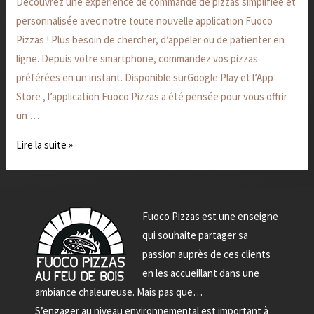
Découvrez une expérience de commande de pizzas simplifiée et
et
personnalisée avec notre toute nouvelle application Fuoco
Commandez
Pizzas ! Plus besoin de chercher, d’appeler ou de patienter en
!
ligne. Depuis votre smartphone, commandez vos pizzas
préférées en un instant. Disponible surGoogle Play et l’App
Store , l’application Fuoco Pizzas a été pensée pour vous offrir
un …
Lire la suite »
Fuoco Pizzas est une enseigne
qui souhaite partager sa
passion auprès de ces clients
en les accueillant dans une
ambiance chaleureuse. Mais pas que…
S’engager au niveau environnemental est important à