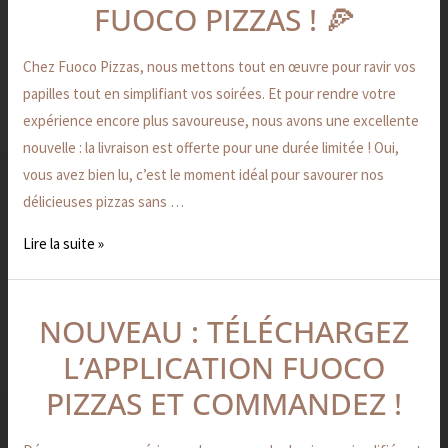
FUOCO PIZZAS ! 🍕
de
la
Chez Fuoco Pizzas, nous mettons tout en œuvre pour ravir vos
livraison
papilles tout en simplifiant vos soirées. Et pour rendre votre
offerte
expérience encore plus savoureuse, nous avons une excellente
chez
nouvelle : la livraison est offerte pour une durée limitée ! Oui,
Fuoco
vous avez bien lu, c’est le moment idéal pour savourer nos
Pizzas
délicieuses pizzas sans …
!
🍕
Lire la suite »
Nouveau
NOUVEAU : TÉLÉCHARGEZ
:
L’APPLICATION FUOCO
Téléchargez
l’Application
PIZZAS ET COMMANDEZ !
Fuoco
Pizzas