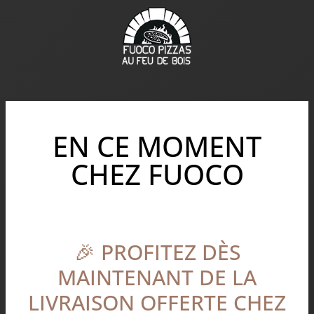
Aller
au
contenu
EN CE MOMENT
CHEZ FUOCO
🎉 PROFITEZ DÈS
🎉
Profitez
MAINTENANT DE LA
dès
LIVRAISON OFFERTE CHEZ
maintenant