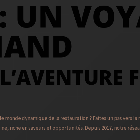
 : UN VO
MAND
 L’AVENTURE 
 le monde dynamique de la restauration ? Faites un pas vers la 
ine, riche en saveurs et opportunités. Depuis 2017, notre rése