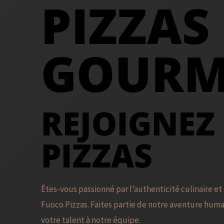
PIZZAS
GOUR
REJOIGNEZ
PIZZAS
Êtes-vous passionné par l’authenticité culinaire et
Fuoco Pizzas. Faites partie de notre aventure huma
votre talent à notre équipe.