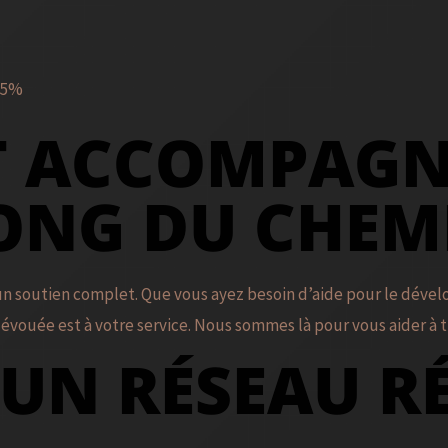
 15%
ET ACCOMPAG
ONG DU CHEM
d’un soutien complet. Que vous ayez besoin d’aide pour le dév
dévouée est à votre service. Nous sommes là pour vous aider à t
 UN RÉSEAU 