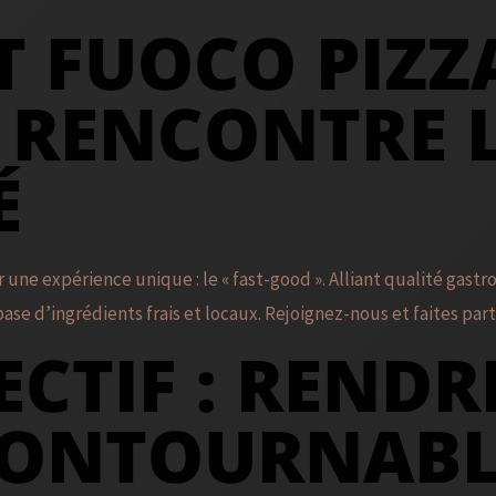
 FUOCO PIZZA
 RENCONTRE 
É
r une expérience unique : le « fast-good ». Alliant qualité gast
ase d’ingrédients frais et locaux. Rejoignez-nous et faites part
ECTIF : REND
NCONTOURNAB