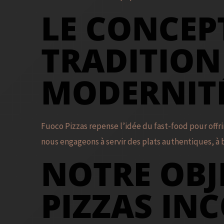
LE CONCEPT
TRADITION
MODERNIT
Fuoco Pizzas repense l’idée du fast-food pour offri
nous engageons à servir des plats authentiques, à b
NOTRE OBJ
PIZZAS I