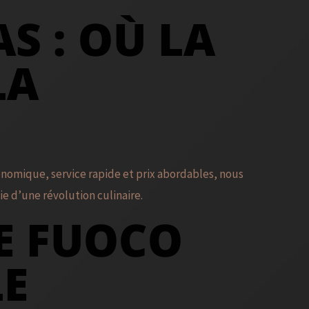
S : OÙ LA
LA
ronomique, service rapide et prix abordables, nous
ie d’une révolution culinaire.
RE FUOCO
LE